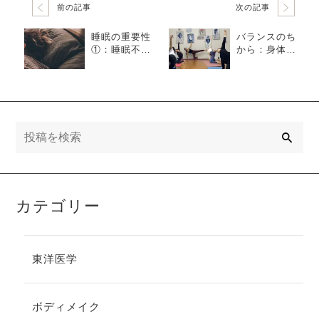
前の記事
次の記事
睡眠の重要性
バランスのち
①：睡眠不足
から：身体と
はあらゆる病
心が整う、東
気の引き金
洋の知恵〜情
に！
報に振り回さ
れず、自分を
信じて生きる
ヒント
検
索
カテゴリー
東洋医学
ボディメイク