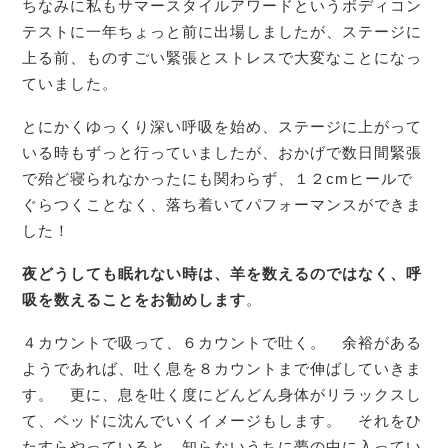
ちなみに私もサマースタイルアワードというボディコン
テストに一年ちょっと前に出場しましたが、ステージに
上る前、ものすごい緊張とストレスで大変なことになっ
ていました。
とにかくゆっくり深い呼吸を始め、ステージに上がって
いる時もずっと行っていましたが、おかげで数日間緊張
で殆ど寝られなかったにも関わらず、１２cmヒールで
ぐらつくことなく、落ち着いてパフォーマンスができま
した！
夜どうしても眠れない時は、羊を数えるのではなく、呼
吸を数えることをお勧めします
。
４カウントで吸って、６カウントで吐く。 余裕がある
ようであれば、吐く息を８カウントまで伸ばしていきま
す。 更に、息を吐く度にどんどん身体がリラックスし
て、ベッドに沈んでいくイメージもします。 それをひ
たすらやっていると、知らないうちに夢の中に入ってい