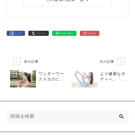
シェア
ツイート
LINEで送る
Pocket
前の記事
次の記事
ワンダーワー
より健康なボ
クスヨガにつ
ディへ。「柔
いて
軟性」と「安
定性」のバラ
ンスのすすめ
検
索