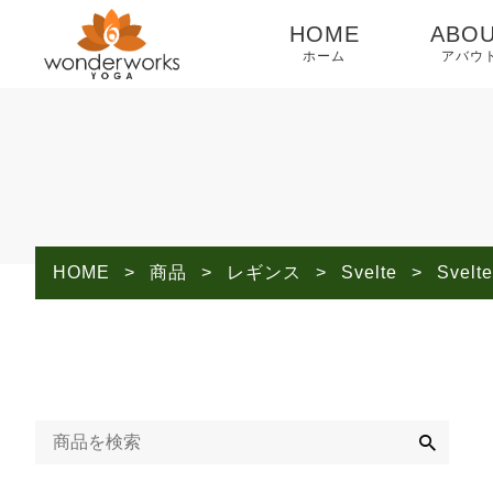
HOME
ABO
ホーム
アバウ
INST
トラク
HOME
>
商品
>
レギンス
>
Svelte
>
Sve
検
索