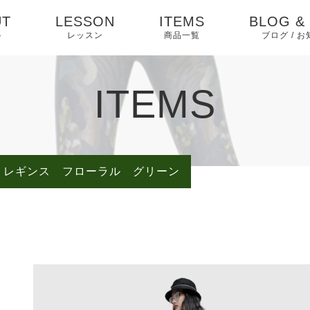
UT
LESSON
ITEMS
BLOG &
ト
レッスン
商品一覧
ブログ / 
RUCTOR
インス
お知らせ
ITEMS
ター
ブログ
ピックアッ
lte レギンス フローラル グリーン