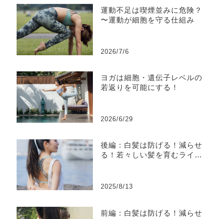
運動不足は喫煙並みに危険？
〜運動が細胞を守る仕組み
2026/7/6
ヨガは細胞・遺伝子レベルの
若返りを可能にする！
2026/6/29
後編：白髪は防げる！減らせ
る！若々しい髪を育むライフ
スタイル（科学 & 習慣編）
2025/8/13
前編：白髪は防げる！減らせ