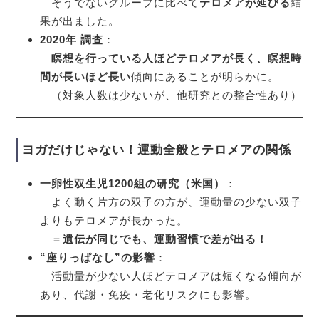
そうでないグループに比べて
テロメアが延びる
結
果が出ました。
2020年 調査
：
瞑想を行っている人ほどテロメアが長く、瞑想時
間が長いほど長い
傾向にあることが明らかに。
（対象人数は少ないが、他研究との整合性あり）
ヨガだけじゃない！運動全般とテロメアの関係
一卵性双生児1200組の研究（米国）
：
よく動く片方の双子の方が、運動量の少ない双子
よりもテロメアが長かった。
＝
遺伝が同じでも、運動習慣で差が出る！
“座りっぱなし”の影響
：
活動量が少ない人ほどテロメアは短くなる傾向が
あり、代謝・免疫・老化リスクにも影響。