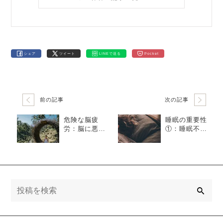
シェア
ツイート
LINEで送る
Pocket
前の記事
次の記事
危険な脳疲
睡眠の重要性
労：脳に悪影
①：睡眠不足
響な「マイナ
はあらゆる病
ス思考」と
気の引き金
「マルチタス
に！
ク」
検
索