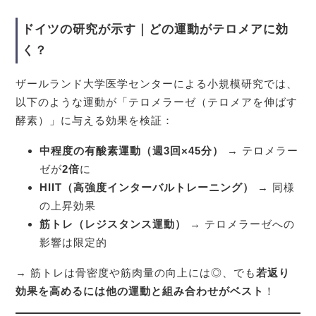
ドイツの研究が示す｜どの運動がテロメアに効
く？
ザールランド大学医学センターによる小規模研究では、
以下のような運動が「テロメラーゼ（テロメアを伸ばす
酵素）」に与える効果を検証：
中程度の有酸素運動（週3回×45分）
→ テロメラー
ゼが
2倍
に
HIIT（高強度インターバルトレーニング）
→ 同様
の上昇効果
筋トレ（レジスタンス運動）
→ テロメラーゼへの
影響は限定的
→ 筋トレは骨密度や筋肉量の向上には◎、でも
若返り
効果を高めるには他の運動と組み合わせがベスト
！