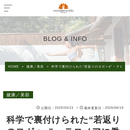
BLOG & INFO
HOME
>
健康／美容
>
科学で裏付けられた“若返りのヨガ＋α” ~ テロ
健康／美容
：2025/04/23 /
：2026/06/19
公開日
最終更新日
科学で裏付けられた“若返り