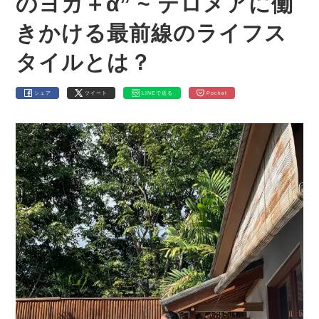
のヨガ＋α” ~ テロメアに働
きかける最前線のライフス
タイルとは？
シェア
ツイート
LINEで送る
Pocket