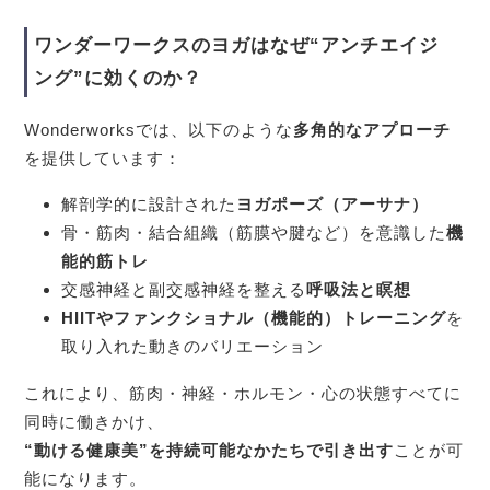
ワンダーワークスのヨガはなぜ“アンチエイジ
ング”に効くのか？
Wonderworksでは、以下のような
多角的なアプローチ
を提供しています：
解剖学的に設計された
ヨガポーズ（アーサナ）
骨・筋肉・結合組織（筋膜や腱など）を意識した
機
能的筋トレ
交感神経と副交感神経を整える
呼吸法と瞑想
HIITやファンクショナル（機能的）トレーニング
を
取り入れた動きのバリエーション
これにより、筋肉・神経・ホルモン・心の状態すべてに
同時に働きかけ、
“動ける健康美”を持続可能なかたちで引き出す
ことが可
能になります。